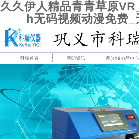
久久伊人精品青青草原VR
h无码视频动漫免费
歡迎您咨詢低溫冷卻液循環(huán)泵,低溫冷卻水循環
科瑞首頁
新聞資訊
產(chǎn)品中