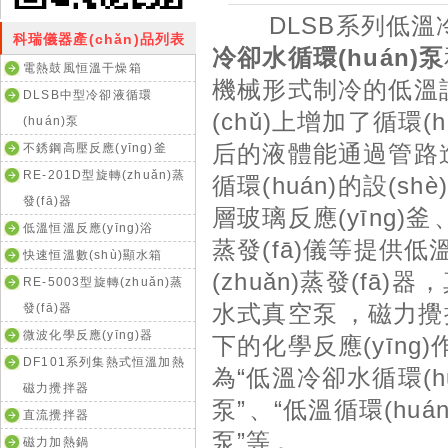
DLSB系列低溫冷
科瑞儀器產(chǎn)品列表
冷卻水循環(huán)泵
電熱鼓風恒溫干燥箱
機械形式制冷的低溫設(
DLSB中型冷卻液循環
(chǔ)上增加了循環(huá
(huán)泵
后的液體能通過管路進行
不銹鋼高壓反應(yīng)釜
RE-201D型旋轉(zhuǎn)蒸
循環(huán)的設(shè
發(fā)器
層玻璃反應(yīng)釜

低溫恒溫反應(yīng)浴
蒸發(fā)儀
等提供低溫液
快速恒溫數(shù)顯水箱
(zhuǎn)蒸發(fā)器
RE-5003型旋轉(zhuǎn)蒸
水式真空泵，
發(fā)器
微波化學反應(yīng)器
下的化學反應(yīng)
DF101系列集熱式恒溫加熱
為“低溫冷卻水循環(huá
磁力攪拌器
泵”、“低溫循環(huán
直流攪拌器
泵”等。
磁力加熱鍋