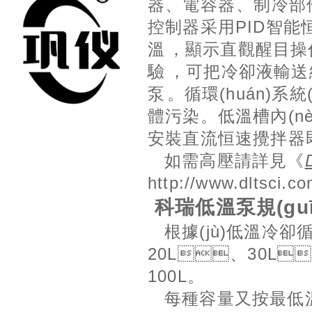
器、電容器、制冷部件
控制器采用PID智能恒溫
溫，顯示直觀醒目
驗，可把冷卻液輸送
泵。循環(huán)系
體污染。低溫槽內(nè
安裝直流恒速攪拌器即可
如需高壓請詳見《
http://www.dltsci.c
科瑞低溫泵規(gu
根據(jù)低溫冷卻
20L、30L
100L。
每種容量又按最低