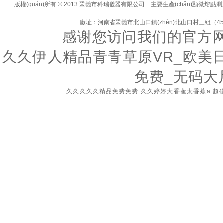
版權(quán)所有 © 2013 鞏義市科瑞儀器有限公司 主要生產(chǎn)顯微熔點測
廠址：河南省鞏義市北山口鎮(zhèn)北山口村三組（45
感谢您访问我们的官方
久久伊人精品青青草原VR_欧美
免费_无码大
久久久久久精品免费免费
久久婷婷大香萑太香蕉a
超