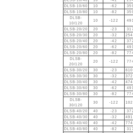
DLSB-10/40
10
-42
25
DLSB-10/60
10
-62
35
DLSB-10/80
10
-82
35
DLSB-
10
-122
49
10/120
DLSB-20/20
20
-23
31
DLSB-20/30
20
-32
25
DLSB-20/40
20
-42
37
DLSB-20/60
20
-62
49
DLSB-20/80
20
-82
77
DLSB-
20
-122
77
20/120
DLSB-30/20
30
-23
61
DLSB-30/30
30
-32
37
DLSB-30/40
30
-42
47
DLSB-30/60
30
-62
49
DLSB-30/80
30
-82
77
DLSB-
30
-122
10
30/120
DLSB-40/20
40
-23
37
DLSB-40/30
40
-32
49
DLSB-40/40
40
-42
77
DLSB-40/80
40
-82
31