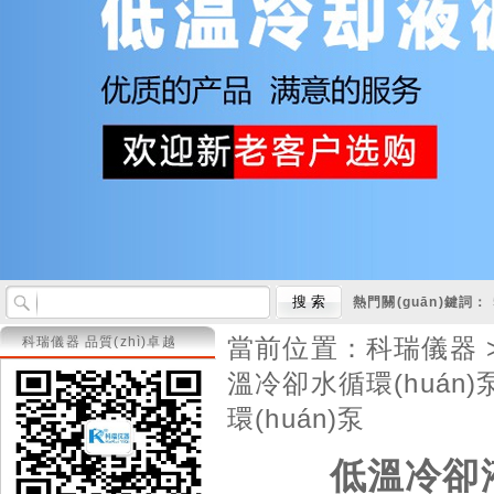
熱門關(guān)鍵詞：
當前位置：
科瑞儀器
科瑞儀器 品質(zhì)卓越
溫冷卻水循環(huán)
環(huán)泵
低溫冷卻液