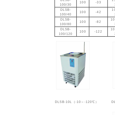
DLSB-
1
100
-33
100/30
DLSB-
1
100
-42
100/40
DLSB-
1
100
-82
100/80
DLSB-
1
100
-122
100/120
DLSB-10L（-10～-120℃）
D