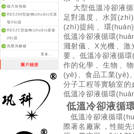
大型低溫冷卻液循環(hu
磁力加熱板
RE5299型旋轉(zhuǎn)式蒸
足對溫度、水質(
發(fā)器
(zhì)提純、環
RE52C型旋轉(zhuǎn)蒸發
低溫冷卻液循環(huá
(fā)器
濺射儀、X光機
高壓消解罐
要。低溫冷卻液循
更多...
作的化學、生物
圖片鏈接
(yè)、食品工業(yè
分子工程等實驗室的必備
低溫冷卻液循環(huán
低溫冷卻液循環(
低溫冷卻液循環(hu
際著名廠家，性能先進